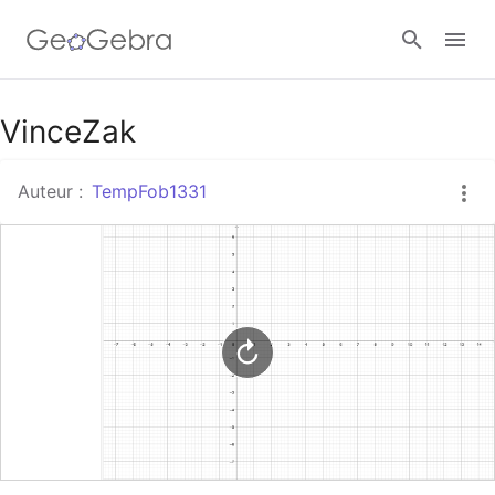
Google Classroom
VinceZak
Auteur :
TempFob1331
Classe GeoGebra
Se connecter