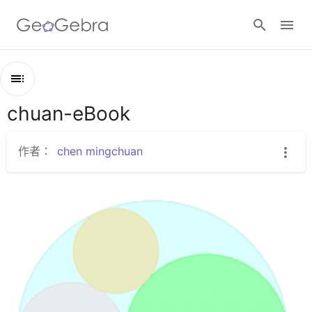
Google Classroom
chuan-eBook
綱
GeoGebra Classroom
要
chuan-eBook
作者：
chen mingchuan
ch1
登入
ch2
ch3