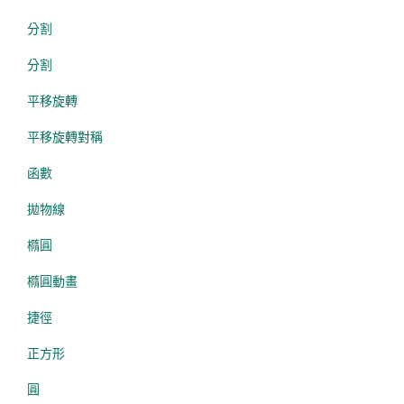
分割
分割
平移旋轉
平移旋轉對稱
函數
拋物線
橢圓
橢圓動畫
捷徑
正方形
圓