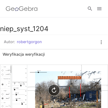
Google Classroom
niep_syst_1204
Autor:
robertgorgon
GeoGebra Classroom
Weryfikacja weryfikacji
Zaloguj się