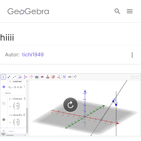
Google Classroom
hiiii
Autor:
tichi1949
GeoGebra Classroom
Abrir sesión