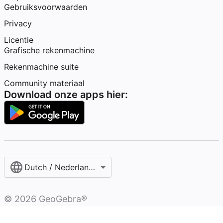
Gebruiksvoorwaarden
Privacy
Licentie
Grafische rekenmachine
Rekenmachine suite
Community materiaal
Download onze apps hier:
Dutch / Nederlands‎ (België)‎
©
2026
GeoGebra®