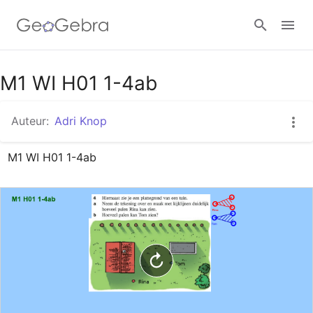
Google Classroom
M1 WI H01 1-4ab
Auteur:
Adri Knop
GeoGebra Klaslokaal
M1 WI H01 1-4ab
Aanmelden