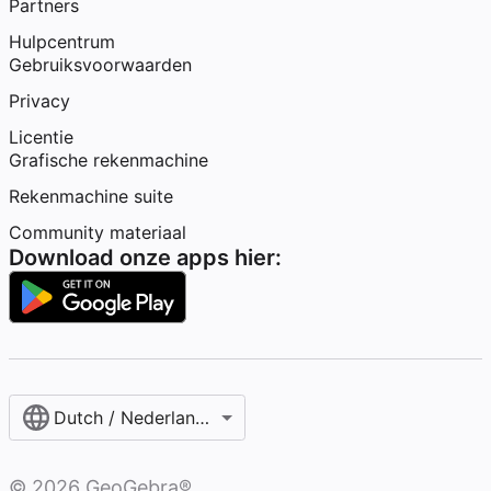
Partners
Hulpcentrum
Gebruiksvoorwaarden
Privacy
Licentie
Grafische rekenmachine
Rekenmachine suite
Community materiaal
Download onze apps hier:
Dutch / Nederlands‎ (België)‎
©
2026
GeoGebra®