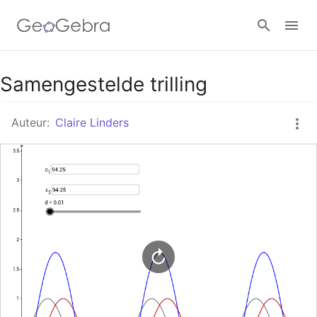
Google Classroom
Samengestelde trilling
Auteur:
Claire Linders
GeoGebra Klaslokaal
Aanmelden