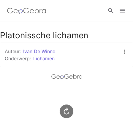
Google Classroom
Platonissche lichamen
Auteur:
Ivan De Winne
GeoGebra Klaslokaal
Onderwerp:
Lichamen
Aanmelden