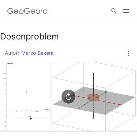
Google Classroom
Dosenproblem
Autor:
Marco Bakera
GeoGebra Classroom
Anmelden