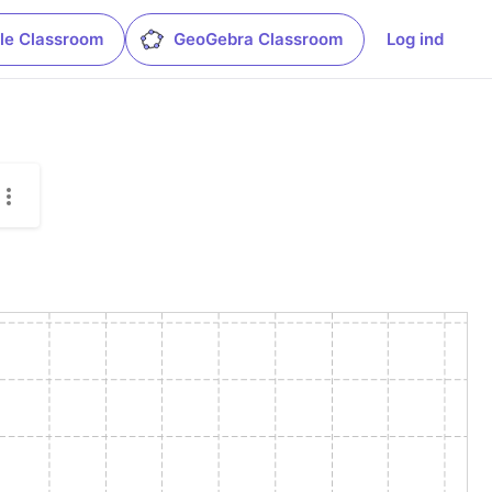
le Classroom
GeoGebra Classroom
Log ind