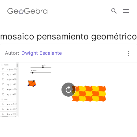
Google Classroom
mosaico pensamiento geométrico
Autor:
Dwight Escalante
GeoGebra Classroom
Abrir sesión