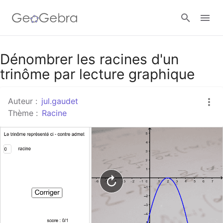
Google Classroom
Dénombrer les racines d'un
trinôme par lecture graphique
Classe GeoGebra
Auteur :
jul.gaudet
Thème :
Racine
Se connecter