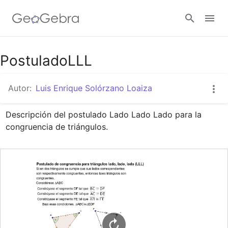
Google Classroom
PostuladoLLL
Autor:
Luis Enrique Solórzano Loaiza
GeoGebra Classroom
Descripción del postulado Lado Lado Lado para la 
congruencia de triángulos.
Abrir sesión