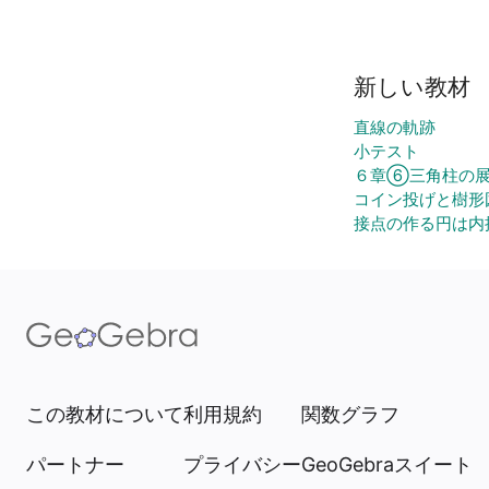
新しい教材
直線の軌跡
小テスト
６章⑥三角柱の
コイン投げと樹形
接点の作る円は内
この教材について
利用規約
関数グラフ
パートナー
プライバシー
GeoGebraスイート