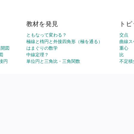
教材を発見
トピ
ともなって変わる？
交点
極線と楕円と外接四角形（極を通る）
曲線ス
展開図
はまぐりの数学
重心
図
中線定理？
比
接円
単位円と三角比・三角関数
不定積