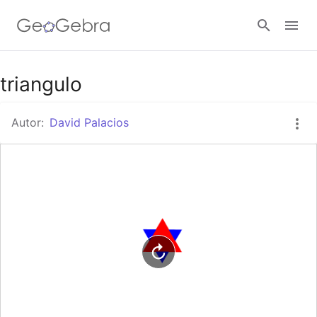
Google Classroom
triangulo
Autor:
David Palacios
GeoGebra Classroom
Abrir sesión