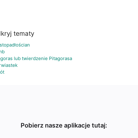
kryj tematy
stopadłościan
mb
agoras lub twierdzenie Pitagorasa
rwiastek
ót
Pobierz nasze aplikacje tutaj: