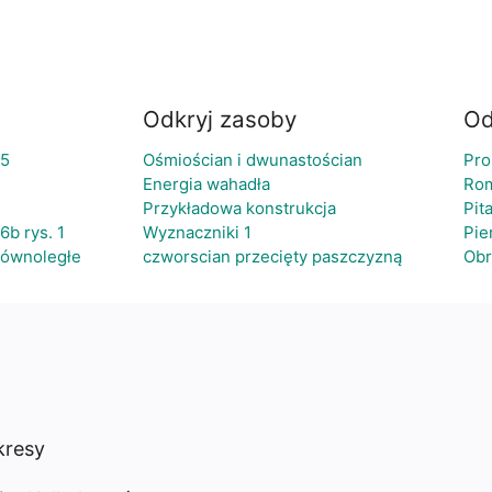
Odkryj zasoby
Od
 5
Ośmiościan i dwunastościan
Pro
Energia wahadła
Ro
Przykładowa konstrukcja
Pit
6b rys. 1
Wyznaczniki 1
Pie
równoległe
czworscian przecięty paszczyzną
Obr
resy