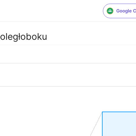
Google 
noległoboku