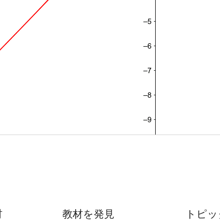
材
教材を発見
トピッ