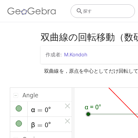
探す
双曲線の回転移動（数研4
作成者:
M.Kondoh
双曲線
を，原点を中心として
だけ回転し