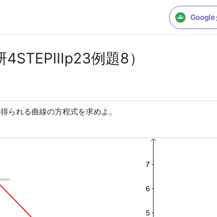
Goog
STEPⅢp23例題8）
て得られる曲線の方程式を求めよ。