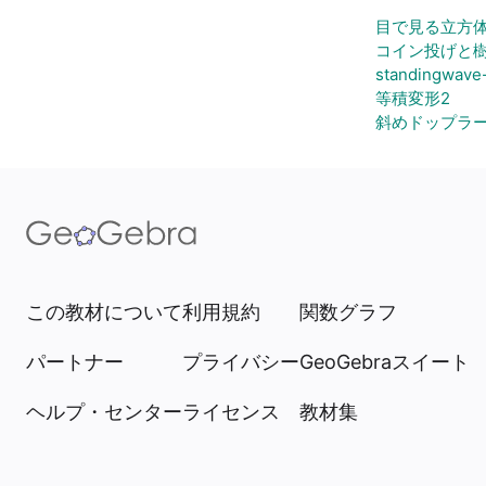
目で見る立方体
コイン投げと
standingwave-
等積変形2
斜めドップラ
この教材について
利用規約
関数グラフ
パートナー
プライバシー
GeoGebraスイート
ヘルプ・センター
ライセンス
教材集