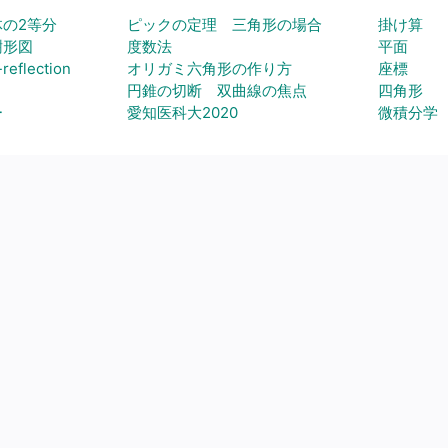
の2等分
ピックの定理 三角形の場合
掛け算
樹形図
度数法
平面
reflection
オリガミ六角形の作り方
座標
円錐の切断 双曲線の焦点
四角形
ー
愛知医科大2020
微積分学