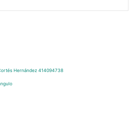
Cortés Hernández 414094738
ángulo