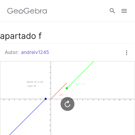
Google Classroom
apartado f
Autor:
andreiv1245
GeoGebra Classroom
Abrir sesión