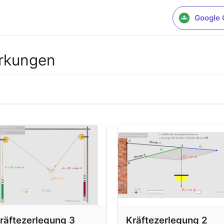
Google 
irkungen
ene
räftezerlegung 3
Kräftezerlegung 2