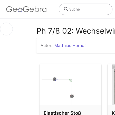
Suche
Ph 7/8 02: Wechselw
Kapitel
Autor:
Matthias Hornof
Ph 7/8 02: Wechselwirkungen
Elastischer Stoß
Kräftezerlegung 3
Kräftezerlegung 2
Kräftezerlegung anhand einer Leiter mit schiefer Eb
Elastischer Stoß
K