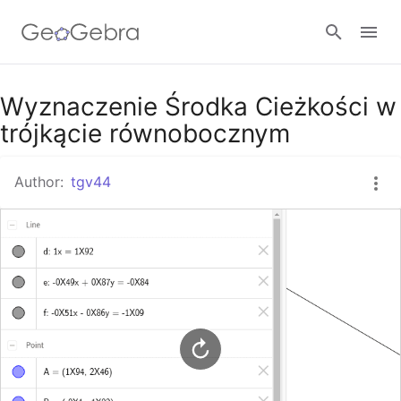
Google Classroom
Wyznaczenie Środka Cieżkości w
trójkącie równobocznym
GeoGebra Classroom
Author:
tgv44
Sign in