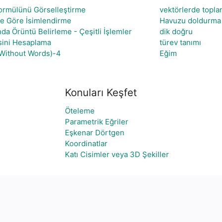
ormülünü Görselleştirme
vektörlerde topla
ne Göre İsimlendirme
Havuzu doldurma
nda Örüntü Belirleme - Çeşitli İşlemler
dik doğru
sini Hesaplama
türev tanımı
 Without Words)-4
Eğim
Konuları Keşfet
Öteleme
Parametrik Eğriler
Eşkenar Dörtgen
Koordinatlar
Katı Cisimler veya 3D Şekiller