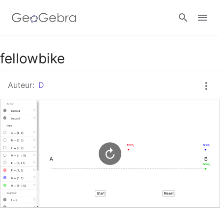
Google Classroom
fellowbike
Auteur:
D
GeoGebra Klaslokaal
Aanmelden