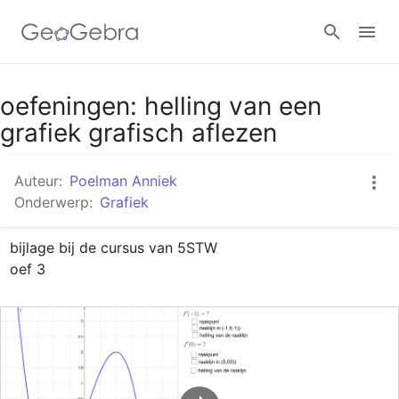
Google Classroom
oefeningen: helling van een
grafiek grafisch aflezen
GeoGebra Klaslokaal
Auteur:
Poelman Anniek
Onderwerp:
Grafiek
Aanmelden
bijlage bij de cursus van 5STW

oef 3