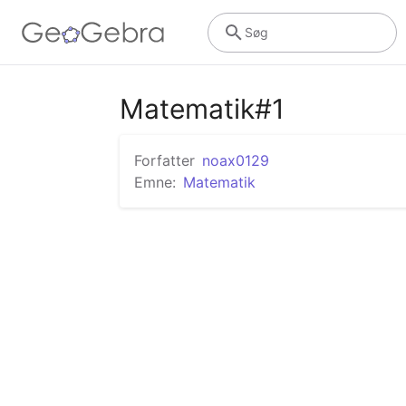
Søg
Matematik#1
Forfatter
noax0129
Emne:
Matematik