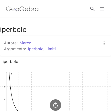
Google Classroom
iperbole
Autore:
Marco
GeoGebra Classroom
Argomento:
Iperbole
,
Limiti
iperbole
Accedi