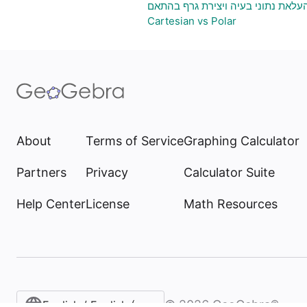
להעלאת נתוני בעיה ויצירת גרף בהתאם
Cartesian vs Polar
About
Terms of Service
Graphing Calculator
Partners
Privacy
Calculator Suite
Help Center
License
Math Resources
©
2026
GeoGebra®
English / English (United States)