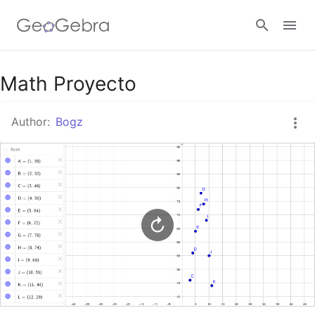
Google Classroom
Math Proyecto
Author:
Bogz
GeoGebra Classroom
Sign in