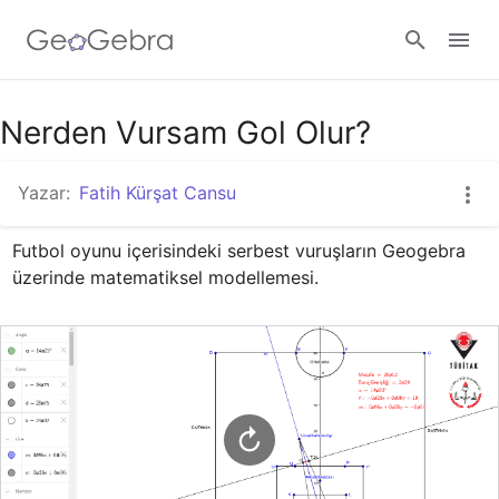
Google Classroom
Nerden Vursam Gol Olur?
Yazar:
Fatih Kürşat Cansu
GeoGebra Ders
Futbol oyunu içerisindeki serbest vuruşların Geogebra 
üzerinde matematiksel modellemesi.
Giriş yap