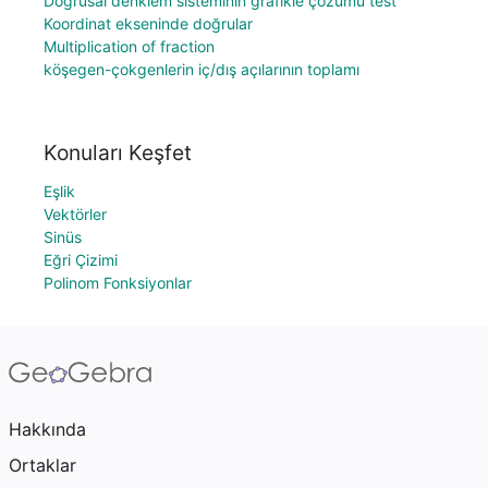
Doğrusal denklem sisteminin grafikle çözümü test
Koordinat ekseninde doğrular
Multiplication of fraction
köşegen-çokgenlerin iç/dış açılarının toplamı
Konuları Keşfet
Eşlik
Vektörler
Sinüs
Eğri Çizimi
Polinom Fonksiyonlar
Hakkında
Ortaklar