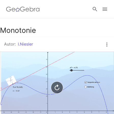
Google Classroom
Monotonie
Autor:
I.Niesler
GeoGebra Classroom
Anmelden