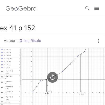
Google Classroom
ex 41 p 152
Auteur :
Gilles Risolo
Classe GeoGebra
Se connecter