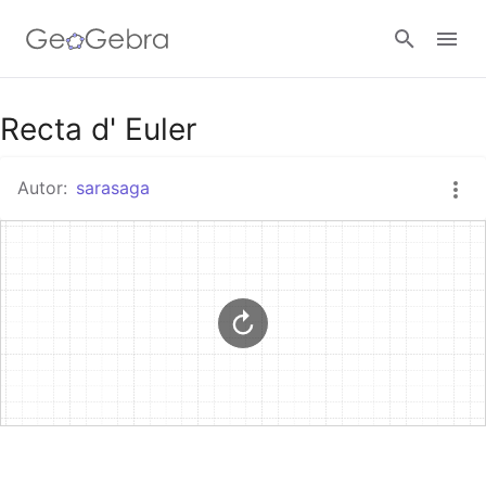
Google Classroom
Recta d' Euler
Autor:
sarasaga
GeoGebra Classroom
Abrir sesión