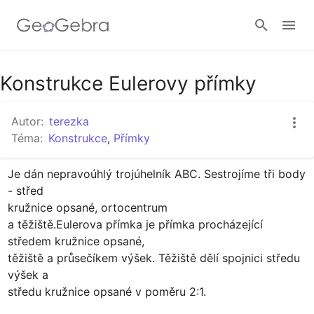
Google Classroom
Konstrukce Eulerovy přímky
Autor:
terezka
GeoGebra Třída
Téma:
Konstrukce
,
Přímky
Je dán nepravoúhlý trojúhelník ABC. Sestrojíme tři body 
Přihlásit
- střed

kružnice opsané, ortocentrum

a těžiště.Eulerova přímka je přímka procházející 
středem kružnice opsané,

těžiště a průsečíkem výšek. Těžiště dělí spojnici středu 
výšek a

středu kružnice opsané v poměru 2:1.