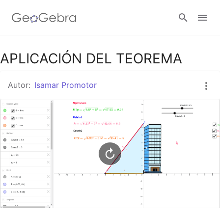
Google Classroom
APLICACIÓN DEL TEOREMA
Autor:
Isamar Promotor
GeoGebra Classroom
Abrir sesión