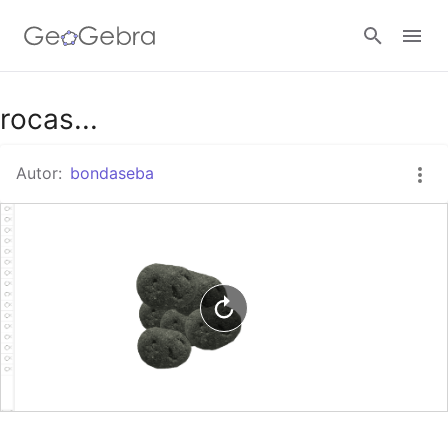
Google Classroom
rocas...
Autor:
bondaseba
GeoGebra Classroom
Abrir sesión