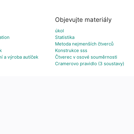
Objevujte materiály
úkol
ation
Statistika
Metoda nejmenších čtverců
k
Konstrukce sss
í a výroba autíček
Čtverec v osové souměrnosti
Cramerovo pravidlo (3 soustavy)