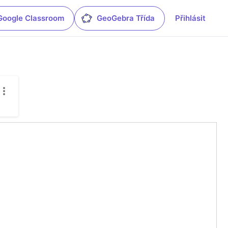
Google Classroom
GeoGebra Třída
Přihlásit