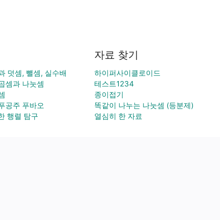
료
자료 찾기
 덧셈, 뺄셈, 실수배
하이퍼사이클로이드
곱셈과 나눗셈
테스트1234
셈
종이접기
푸공주 푸바오
똑같이 나누는 나눗셈 (등분제)
한 행렬 탐구
열심히 한 자료