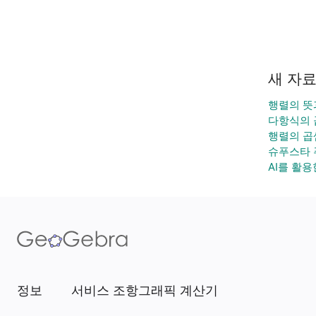
새 자
행렬의 뜻과
다항식의 
행렬의 곱
슈푸스타 
AI를 활용
정보
서비스 조항
그래픽 계산기