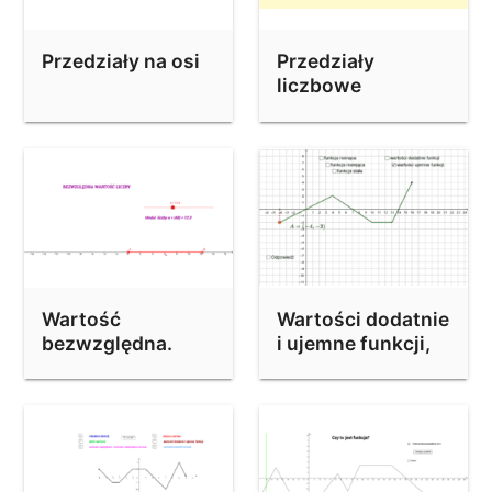
Odczytywanie własnosci funkcji z wykresu
Wartość bezwzględna
Przedziały na osi
Przedziały
Trójkąt Pascala a wzór Newtona
liczbowe
Wartość
Wartości dodatnie
bezwzględna.
i ujemne funkcji,
monotoniczność