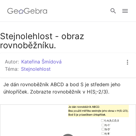
Google Classroom
Stejnolehlost - obraz
rovnoběžníku.
GeoGebra Třída
Autor:
Kateřina Šmídová
Téma:
Stejnolehlost
Přihlásit
Je dán rovnoběžník ABCD a bod S je středem jeho 
úhlopříček. Zobrazte rovnoběžník v H(S;-2/3).