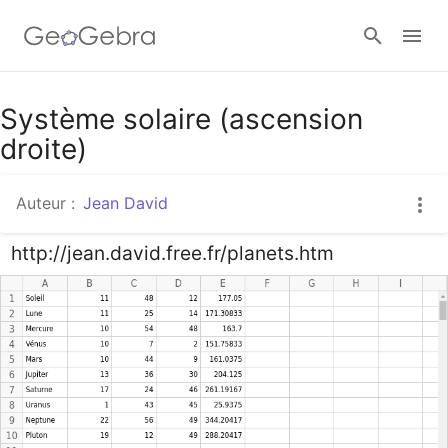
Google Classroom
Système solaire (ascension
droite)
Classe GeoGebra
Auteur :
Jean David
http://jean.david.free.fr/planets.htm
Se connecter