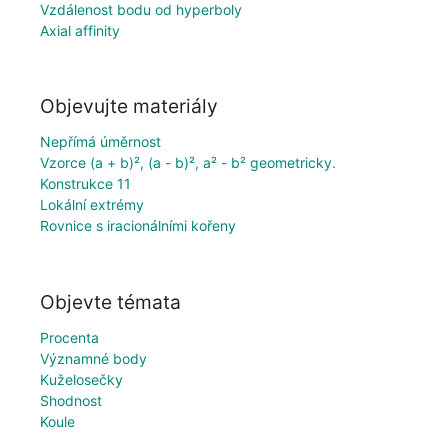
Vzdálenost bodu od hyperboly
Axial affinity
Objevujte materiály
Nepřímá úměrnost
Vzorce (a + b)², (a - b)², a² - b² geometricky.
Konstrukce 11
Lokální extrémy
Rovnice s iracionálními kořeny
Objevte témata
Procenta
Významné body
Kuželosečky
Shodnost
Koule