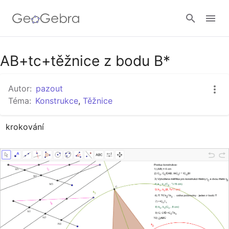
Google Classroom
AB+tc+těžnice z bodu B*
Autor:
pazout
GeoGebra Třída
Téma:
Konstrukce
,
Těžnice
krokování
Přihlásit