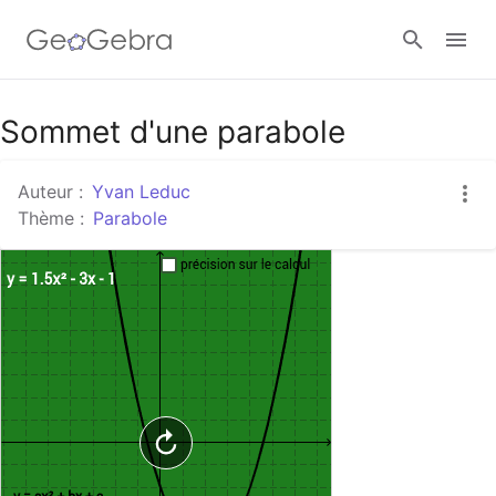
Google Classroom
Sommet d'une parabole
Auteur :
Yvan Leduc
Classe GeoGebra
Thème :
Parabole
Se connecter