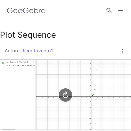
Google Classroom
Plot Sequence
Autore:
liceotrivento1
GeoGebra Classroom
Accedi