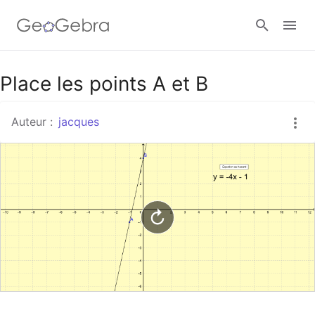
Google Classroom
Place les points A et B
Auteur :
jacques
Classe GeoGebra
Se connecter