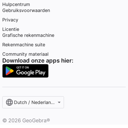
Hulpcentrum
Gebruiksvoorwaarden
Privacy
Licentie
Grafische rekenmachine
Rekenmachine suite
Community materiaal
Download onze apps hier:
Dutch / Nederlands‎ (België)‎
©
2026
GeoGebra®