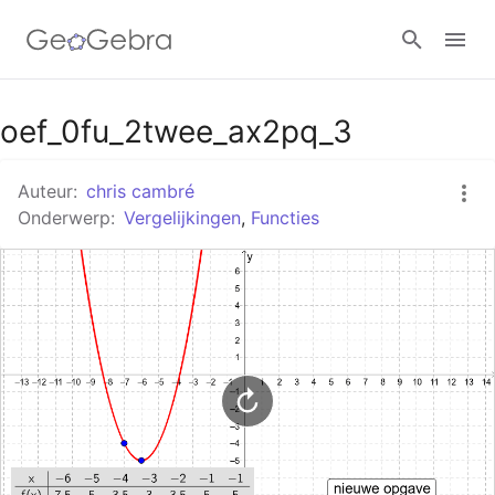
Google Classroom
oef_0fu_2twee_ax2pq_3
Auteur:
chris cambré
GeoGebra Klaslokaal
Onderwerp:
Vergelijkingen
,
Functies
Aanmelden