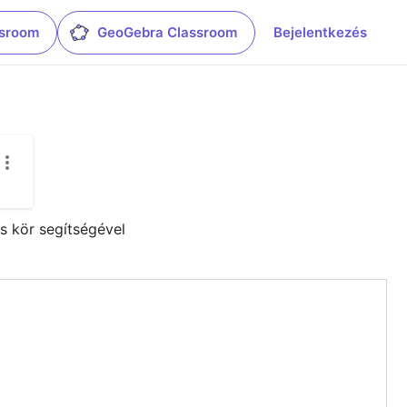
ssroom
GeoGebra Classroom
Bejelentkezés
es kör segítségével