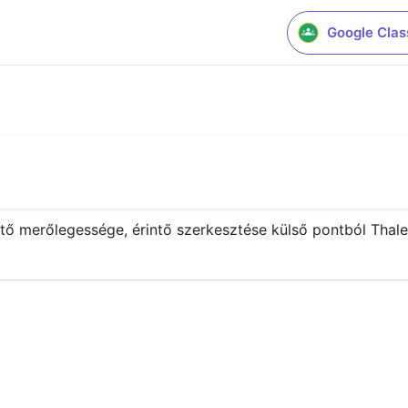
Google Cla
érintő merőlegessége, érintő szerkesztése külső pontból Thal