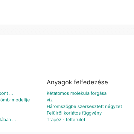
Anyagok felfedezése
ont ...
Kétatomos molekula forgása
élgömb-modellje
víz
Háromszögbe szerkesztett négyzet
Felülről korlátos függvény
ában ...
Trapéz - félterület