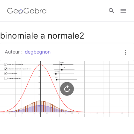
Google Classroom
binomiale a normale2
Auteur :
degbegnon
Classe GeoGebra
Se connecter