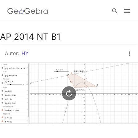
Google Classroom
AP 2014 NT B1
Autor:
HY
GeoGebra Classroom
Anmelden