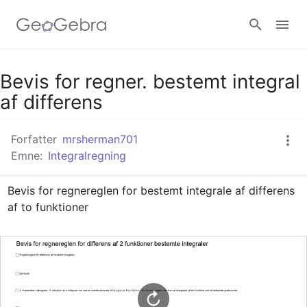
Google Classroom
Bevis for regner. bestemt integral
af differens
GeoGebra Classroom
Forfatter
mrsherman701
Emne:
Integralregning
Log ind
Bevis for regnereglen for bestemt integrale af differens 
af to funktioner