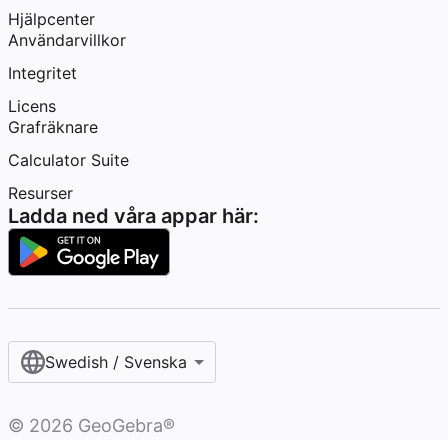
Hjälpcenter
Användarvillkor
Integritet
Licens
Grafräknare
Calculator Suite
Resurser
Ladda ned våra appar här:
Swedish / Svenska‎
©
2026
GeoGebra®