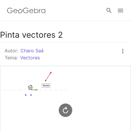
Google Classroom
Pinta vectores 2
Autor:
Charo Saá
GeoGebra Classroom
Tema:
Vectores
Abrir sesión